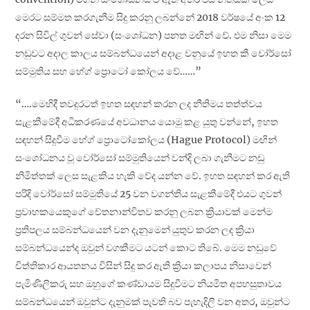
මෙරට සම්මත කරගැනීම සිදු කරනු ලබන්නේ 2018 වර්ෂයේ අංක 12
දරන සිවිල් ගුවන් සේවා (සංශෝධන) පනත මඟින් වේ. එම නිසා මෙම
නඩුවට අදාල කාලය සම්බන්ධයෙන් අදාළ වනුයේ ඉහත කී වෝර්සෝ
සම්මුතිය සහ හේග් ප්‍රොටෝ කෝලය වේ……”
“….මෙහිදී තවදුරටත් ඉහත සඳහන් කරන ලද නීතිමය තත්ත්වය
සැළකීමේදී අධිකරණයේ අවධානය යොමු කළ යුතු වන්නේ, ඉහත
සඳහන් සිදුවීම හේග් ප්‍රොටෝකෝලය (Hague Protocol) මඟින්
සංශෝධනය වූ වෝර්සෝ සම්මුතියෙන් වන්දි ලබා ගැනීමට නඩු
නිමිත්තක් ලෙස සැළකිය හැකි වේද යන්න වේ. ඉහත සඳහන් කර ඇති
පරිදි වෝර්සෝ සම්මුතියේ 25 වන වගන්තිය සැළකීමේදී එයට ගුවන්
ප්‍රවාහකයෙකුගේ චේතනාන්විතව කරනු ලබන ක්‍රියාවක් මෙන්ම
ප්‍රතිපලය සම්බන්ධයෙන් වන දැනුමෙන් යුතුව කරන ලද ක්‍රියා
සම්බන්ධයෙන්ද ඔවුන් වගකීමට යටන් කොට තිබේ. මෙම නඩුවේ
චිත්තිකාර ආයතනය විසින් සිදු කර ඇති ක්‍රියා කලාපය නිසාවෙන්
පැමිණිලිකරු සහ ඔහුගේ කණ්ඩායම සිදුවීමට නියමිත අපහසුතාවය
සම්බන්ධයෙන් ඔවුන්ට දැනුමක් පැවති බව පැහැදිලි වන අතර, ඔවුන්ට