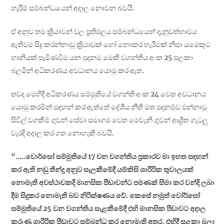
හැරීම් සම්බන්ධයෙන් අදාල නොවන බවයි.
ඒ අනුව තම ක්‍රියාවන් වල ප්‍රතිඵලය සම්බන්ධයෙන් දැනුවත්භාවය
ඇතිවම සිදු කරන්නාවූ ක්‍රියාවක් හෝ නොකර හැරීමක් නිසා යමෙකුට
හානියක් පැමිණවීම යන පදනම මෙකී වගන්තිය අංක 25 සලකා
බලමින් අධිකරණය අවධානය යොමු කර ඇත.
තවද මෙහිදී අධිකරණය සම්මුතියේ වගන්ති අංක 24 වෙත අවධානය
යොමු කරමින් සඳහන් කර ඇත්තේ දේශීය නීති මත පදනම්ව එන්නාවූ
සිවිල් වගකීම් ගුවන් සේවා සමාගම වෙත මෙවැනි ගුවන් ආශ්‍රිත ගැටලු
වැරදි අදාල කර ගත නොහැකි බවයි.
“…..වොර්සෝ සම්මුතියේ 17 වන වගන්තිය ප්‍රකාරව මා ඉහත සඳහන්
කර ඇති නඩු තීන්දු අනුව සැලකීමේදී යම්කිසි ශාරීරික තුවාලයක්
නොමැති අවස්ථාවකදී මානසික පීඩාවන්ට පමණක් සීමා කර වන්දි ලබා
දීම සිදුකර නොමැති බව නිරික්ෂණය වේ. කෙසේ නමුත් වෝර්සෝ
සම්මුතියේ 25 වන වගන්තිය සැළකීමේදී එහි මානසික පීඩාවට අදාල
කරුණු ශාරීරික පීඩාවට සම්බන්ධ කර නොමැති අතර, එහිදී සළකා බලා