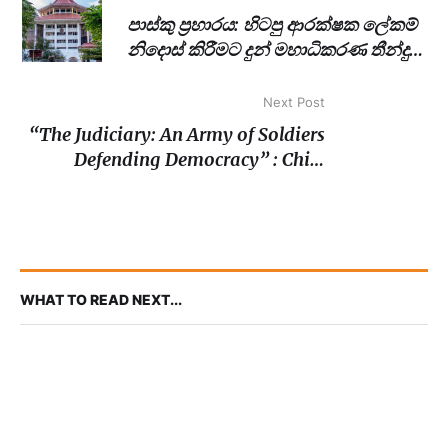
පාස්කු ප්‍රහාරය: හිටපු ආරක්ෂක ලේකම්
නිදොස් කිරීමට දුන් මහාධිකරණ තීන්දුව
දෝෂ සහගතයි: ශ්‍රේෂ්ඨාධිකරණය
Next Post
“The Judiciary: An Army of Soldiers
Defending Democracy” : Chief
Justice Murdu Fernando PC
WHAT TO READ NEXT...