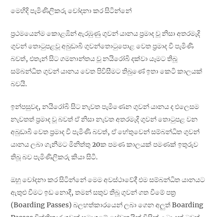
මෙහිදි පැමිණිලිකරු චෝදනා කර සිටින්නේ
ප්‍රථමයෙන්ම කොළඹින් ඇරඹුණු ගුවන්‍ යානය ප්‍රමාද වූ නිසා අතරමැදි
ගුවන් තොටුපළවූ අබුඩාබි ගුවන්තොටුපොළ වෙත ප්‍රමාද වී පැමිණි
බවත්, එතැන් සිට ගමනාන්තය වූ නයිරෝබි දක්වා යෑමට තිබූ
සම්බන්ධිත ගුවන් යානය වෙත පිවිසීමට තිබුණේ ඉතා කෙටි කාලයක්
බවයි.
ඉන්පසුවද, නයිරෝබි සිට නැවත පැමිණෙන ගුවන් යානය ද එලෙසම
නැවතත් ප්‍රමාද වූ බවත් ඒ නිසා නැවත අතරමැදි ගුවන් තොටුපළ වන
අබුඩාබි වෙත ප්‍රමාද වී පැමිණි බවත්, ඒ හේතුවෙන් සම්බන්ධිත ගුවන්
යානය ලබා ගැනීමට මිනිත්තු 20ක පමණ කාලයක් පමණක් ඉතුරුව
තිබූ බව පැමිණිලිකරු කියා සිටී.
ඔහු චෝදනා කර සිටින්නේ මෙම අවස්ථාවේදී එම සම්බන්ධිත යානයට
ඇතුළු වීමට ඉඩ නොදී, තමන් සතුව තිබූ ගුවන් ගත වීමේ පත්‍ර
(Boarding Passes) බලහත්කාරයෙන් ලබා ගෙන අලුත් Boarding