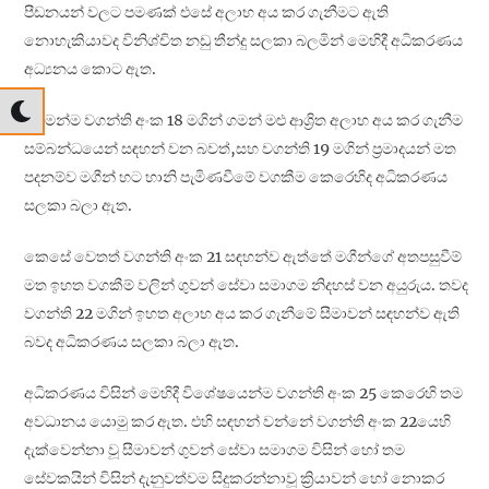
පීඩනයන් වලට පමණක් එසේ අලාභ අය කර ගැනීමට ඇති
නොහැකියාවද විනිශ්චිත නඩු තීන්දු සලකා බලමින් මෙහිදී අධිකරණය
අධ්‍යනය කොට ඇත.
එමෙන්ම වගන්ති අංක 18 මගින් ගමන් මළු ආශ්‍රිත අලාභ අය කර ගැනීම
සම්බන්ධයෙන් සඳහන් වන බවත්,සහ වගන්ති 19 මගින් ප්‍රමාදයන් මත
පදනම්ව මගීන් හට හානි පැමිණවීමේ වගකීම කෙරෙහිද අධිකරණය
සලකා බලා ඇත.
කෙසේ වෙතත් වගන්ති අංක 21 සඳහන්ව ඇත්තේ මගීන්ගේ අතපසුවීම්
මත ඉහත වගකීම් වලින් ගුවන් සේවා සමාගම නිදහස් වන අයුරුය. තවද
වගන්ති 22 මගින් ඉහත අලාභ අය කර ගැනීමේ සීමාවන් සඳහන්ව ඇති
බවද අධිකරණය සලකා බලා ඇත.
අධිකරණය විසින් මෙහිදී විශේෂයෙන්ම වගන්ති අංක 25 කෙරෙහි තම
අවධානය යොමු කර ඇත. එහි සඳහන් වන්නේ වගන්ති අංක 22යෙහි
දැක්වෙන්නා වූ සීමාවන් ගුවන් සේවා සමාගම විසින් හෝ තම
සේවකයින් විසින් දැනුවත්වම සිදුකරන්නාවූ ක්‍රියාවන් හෝ නොකර