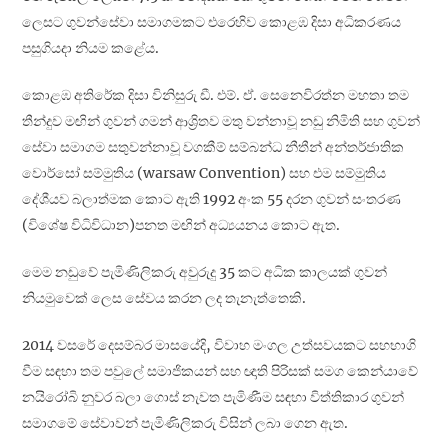
ලෙසට ගුවන්සේවා සමාගමකට එරෙහිව කොළඹ දිසා අධිකරණය
පසුගියදා නියම කළේය.
කොළඹ අතිරේක දිසා විනිසුරු ඩී. එම්. ඒ. සෙනෙවිරත්න මහතා තම
තීන්දුව මඟින් ගුවන් ගමන් ආශ්‍රිතව මතු වන්නාවූ නඩු නිමිති සහ ගුවන්
සේවා සමාගම සතුවන්නාවූ වගකීම් සම්බන්ධ නීතීන් අන්තර්ජාතික
වොර්සෝ සම්මුතිය (warsaw Convention) සහ එම සම්මුතිය
දේශීයව බලාත්මක කොට ඇති 1992 අංක 55 දරන ගුවන් සංතරණ
(විශේෂ විධිවිධාන)පනත මඟින් අධ්‍යයනය කොට ඇත.
මෙම නඩුවේ පැමිණිලිකරු අවුරුදු 35 කට අධික කාලයක් ගුවන්
නියමුවෙක් ලෙස සේවය කරන ලද තැනැත්තෙකි.
2014 වසරේ දෙසම්බර මාසයේදි, විවාහ මංගල උත්සවයකට සහභාගි
වීම සඳහා තම පවුලේ සමාජිකයන් සහ ඥාති පිරිසක් සමග කෙන්යාවේ
නයිරෝබි නුවර බලා ගොස් නැවත පැමිණීම සඳහා විත්තිකාර ගුවන්
සමාගමේ සේවාවන් පැමිණිලිකරු විසින් ලබා ගෙන ඇත.