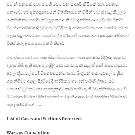
එවැනි දැනුමක් නොපැවති බවට වන සාක්ෂි කිසිවක් අනාවරණය
නොවේ. එම අපහසුතාවයන් විත්තිකරුවන් විසින් වඩාත් සැළකිල්ලට
ගැනීමකින් තොරව කටයුතු කර ඇති බව ද නිරික්ණය වේ. එමෙන්ම
එවන් අවස්ථාවකදී වුවද පැමිණිලිකරු වෙත සම්මත සහ ගෞරවාන්විත
ලෙස සැළකීමට සහ ඔවුන්ගේ අවර්ෂයක් සොයා බලා කටයුතු කිරීමට ද
විත්තිකරු අපොහොසත් වී තිබේ.
එම නිසාවෙන් වන මානසික පීඩනය සහ අපහසුතාවය පිළිබඳ ඔවුන්ට
දැනුම තිබී ඇති බවද පැහැදිලි වේ. එම කරුණු සැළකීමේදී මෙම නඩුවට
අදාල ක්‍රියාවලියේදී විශේෂයෙන්ම අබුඩාබි ගුවන් කොටුපලේ රාත්‍රිය
ගත කිරීමට අදාල සිදුවීමේදී ශාරීරික වශයෙන් පැමිණිලිකරු යම්
තෙහෙට්ටුවකට සහ අපහසුතාවයකට පත්ව ඇති බව නිරීක්ෂණය වේ.
ඊට අමතරව ඔහු විසින් සඳහන් කර ඇති ආකාරයේ මානසික පීඩාවකට
ඔහු ලක්ව තිබේ……
List of Cases and Sections Referred:
Warsaw Convention