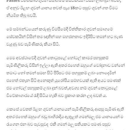
Passes විත්තිකාර ගුවන් සමාගමේ සේවකයින් විසින් ලබා දුන් බවත්,
ඒ අනුව ඊළඟ ගුවන් යානය තවත් පැය 18කට පසුව ගුවන් ගත වීමට
නියමිත තිබූ බවයි.
මේ සම්බන්ධයෙන් කරුණු විමසීමේදී විත්තිකාර ගුවන් සමාගමේ
සේවකයින් විසින් තම ඥාතීන් සහ මහජනතාව ඉදිරිපිට තමන් හට බැණ
වැදුණු බව පැමිණිකරු කියා සිටී.
මෙම අවස්ථාවේදී ගුවන් තොටුපළේ හෝටල් කාමර පහසුකම්
පැමිණිලිකරු විසින් ඉල්ලා ඇති අතර එහෙත් ඔහුගේ චෝදනාව වන්නේ
තමාට හෝ තමන් සමඟ සිටි පිරිසට එම පහසුකම් ලබා නොදෙමින්
එහෙත් එතැන සිටි අනෙකුත් යුරෝපීය සම්භවයක් ඇති අයට පමණක්
එම හෝටල් පහසුකම් ලබා දුන් බවත්,අවශ්‍ය නම් ගුවන් තොටුපළේ
විවේකාගාරයේ රැඳී සිටිය හැකි බව ප්‍රකාශ කරන ලද බවත් ය.
කෙසේ වෙතත් ඊළඟ ගුවන් යානයෙන් පැමිණිලිකරු ආපසු පැමිණ ඇති
අතර එහෙත් ඔහුගේ බඩු බාහිරාදිය ඇතුළත් ගමන්මලු එම යානයෙන් ම
රැගෙන එන බව පැවසුවද එකී ගමන් මලු සතියකට පමණ පසුව