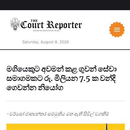
Saturday, August 8, 2026
මගියෙකුට අවමන් කළ ගුවන් සේවා
සමාගමකට රු. මිලියන 7.5 ක වන්දි
ගෙවන්න නියෝග
-වර්සෝ ජාත්‍යන්තර සම්මුතිය මත ඇති සිවිල් වගකීම්