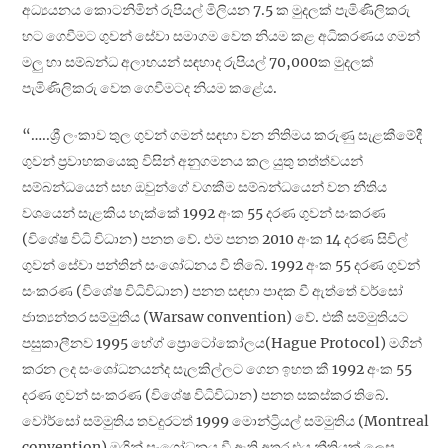
අධ්‍යයනය කොටනිමින් රුපියල් මිලියන 7.5 ක මුදලක් පැමිණිලිකරු
හට ගෙවීමට ගුවන් සේවා සමාගම වෙත නියම කළ අධිකරණය ගමන්
මලු හා සම්බන්ධ අලාභයන් සඳහාද රුපියල් 70,000ක මුදලක්
පැමිණිලිකරු වෙත ගෙවීමටද නියම කළේය.
“…..ශ්‍රී ලංකාව තුල ගුවන් ගමන් සඳහා වන නිතිමය කරුණු සැළකීමේදී
ගුවන් ප්‍රවාහකයෙකු විසින් අනුගමනය කල යුතු තත්ත්වයන්
සම්බන්ධයෙන් සහ ඔවුන්ගේ වගකීම සම්බන්ධයෙන් වන නීතිය
වශයෙන් සැළකිය හැක්කේ 1992 අංක 55 දරණ ගුවන් සංකරණ
(විශේෂ විධි විධාන) පනත වේ. එම පනත 2010 අංක 14 දරණ සිවිල්
ගුවන් සේවා පන්තින් සංශෝධනය වී තිබේ. 1992 අංක 55 දරණ ගුවන්
සංකරණ (විශේෂ විධිවිධාන) පනත සඳහා පාදක වී ඇත්තේ වර්සෝ
ජාත්‍යන්තර සම්මුතිය (Warsaw convention) වේ. එකී සම්මුතියට
පසුකාලීනව 1995 හේග් ප්‍රොටෝකෝලය(Hague Protocol) මගින්
කරන ලද සංශෝධනයන්ද සැලකිල්ලට ගෙන ඉහත කී 1992 අංක 55
දරණ ගුවන් සංකරණ (විශේෂ විධිවිධාන) පනත සකස්කර තිබේ.
වෝර්සෝ සම්මුතිය තවදුරටත් 1999 මොන්ට්‍රියල් සම්මුතිය (Montreal
convention) මගින් සංශෝධනය වී ඇති අතර එය නීතියක් ලෙස