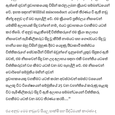
ඇත්තේ ගුවන් ප්‍රවාහකයෙකු විසින් කරනු ලබන ක්‍රියාව සම්බන්ධයෙන්
වේ. ඉහත සඳහන් Willful misconduct යටතේ තීරණය වී ඇති නඩු
තීන්දු අනුව ද ඒ බව පැහැදිලි වේ. එම ක්‍රියාවේ ප්‍රතිඵලය නිසාවෙන්
යම්කිසි අලාභයක් සිදු වන්නේ නම්, එයට ප්‍රවාහකයා වගකීමට යටත්
කර තිබේ. ඒ අනුව සැළකීමෙදී විත්තිකරුගේ එම ක්‍රියා කලාපය
නිසාවෙන් පැමිණිලිකරුට සිදු වූ කීර්ති නාමයට සහ ගෞරවයට සිදු වූ
හානිය සහ ඔහු විසින් මුහුණ දීමට යෙදුණු පීඩාකාරී තත්ත්වය
විත්තිකරුගේ සේවකයින් විසින් ඔවුන්ගේ දැනුමෙන් යුතුව සිදුකර ඇති
බවත්, එම නිසාවෙන් සිදු වන ලද අලාභය සඳහා එකී වගන්තිය යටතේ
විත්තිකරුවන් වග කීමට යටත් වන බව පැහැදිලි වේ. එම නිසාවෙන්
වොර්සෝ සම්මුතිය මඟින් ගුවන්
ප්‍රවාහකයෙකු වගකීමට යටත් කරන අවස්ථාවන් සමස්ථ වශයෙන්
සැලකූ විට විශේෂයෙන් සම්මුතියේ 25 වන වගන්තියේ කරුණු සැළකූ
විට පැමිණිලිකරුට සිදු වී ඇති අලාභය සම්බන්ධයෙන් විත්තිකරු
වගකීමට යටත් වන බවට තීරණය කරමි….”
එය අනුව මෙම නඩුවේ සියලු සාක්ෂි සහ සිද්ධිමයක් කාරණා ද