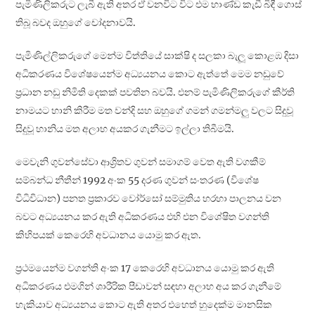
පැමිණිලිකරුට ලැබී ඇති අතර ඒ වනවිට විට එම භාණ්ඩ කැඩී බිඳී ගොස්
තිබූ බවද ඔහුගේ චෝදනාවයි.
පැමිණිල්ලිකරුගේ මෙන්ම විත්තියේ සාක්ෂි ද සලකා බැලූ කොළඹ දිසා
අධිකරණය විශේෂයෙන්ම අධ්‍යයනය කොට ඇත්තේ මෙම නඩුවේ
ප්‍රධාන නඩු නිමිති දෙකක් පවතින බවයි. එනම් පැමිණිලිකරුගේ කීර්ති
නාමයට හානි කිරීම මත වන්දි සහ ඔහුගේ ගමන් ගමන්මලු වලට සිදුවූ
සිදුවූ හානිය මත අලාභ අයකර ගැනීමට ඉල්ලා තිබීමයි.
මෙවැනි ගුවන්සේවා ආශ්‍රිතව ගුවන් සමාගම් වෙත ඇති වගකීම්
සම්බන්ධ නීතීන් 1992 අංක 55 දරණ ගුවන් සංතරණ (විශේෂ
විධිවිධාන) පනත ප්‍රකාරව වෝර්සෝ සම්මුතිය හරහා පාලනය වන
බවට අධ්‍යයනය කර ඇති අධිකරණය එහි එන විශේෂිත වගන්ති
කිහිපයක් කෙරෙහි අවධානය යොමු කර ඇත.
ප්‍රථමයෙන්ම වගන්ති අංක 17 කෙරෙහි අවධානය යොමු කර ඇති
අධිකරණය එමගින් ශාරීරික පීඩාවන් සඳහා අලාභ අය කර ගැනීමේ
හැකියාව අධ්‍යයනය කොට ඇති අතර එහෙත් හුදෙක්ම මානසික