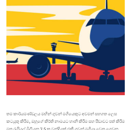
තම කාර්යමණ්ඩලය මඟින් ගුවන් මගියෙකුට අවමන් සහගත ලෙස
කටයුතු කිරීම, ඔහුගේ කීර්ති නාමයට හානි කිරීම සහ පීඩාවට පත් කිරීම
මත රුපියල් මිලියන 7.5 ක වන්දියක් එකී ගුවන් මගියා වෙත ගෙවන