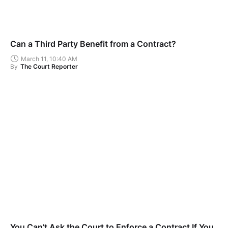
Can a Third Party Benefit from a Contract?
March 11, 10:40 AM
By
The Court Reporter
You Can’t Ask the Court to Enforce a Contract If You